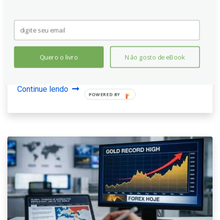
Economistas do ING preveem que o Banco da
Indonésia adotará postura mais restritiva em reunião
próxima. Destacam fraqueza recente da Rupiah,
intervenções cambiais e diferenciais de juros com os
Quero o livro
Não gosto de eBook
EUA. Antecipam aumento de 25 pontos base na taxa
de política esta semana.
Continue lendo
POWERED
BY