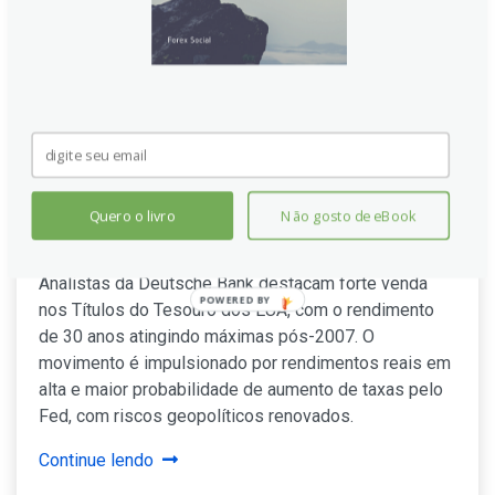
Títulos do Tesouro dos EUA:
rendimentos do longo prazo
atingem máximas pós-crise –
Quero o livro
Não gosto de eBook
Deutsche Bank
Analistas da Deutsche Bank destacam forte venda
POWERED BY
nos Títulos do Tesouro dos EUA, com o rendimento
de 30 anos atingindo máximas pós-2007. O
movimento é impulsionado por rendimentos reais em
alta e maior probabilidade de aumento de taxas pelo
Fed, com riscos geopolíticos renovados.
Continue lendo