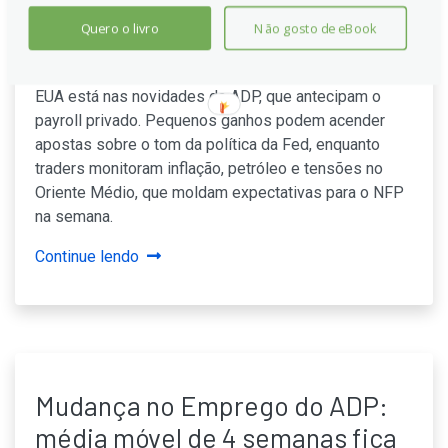
aponta leve crescimento antes
dos dados-chave do NFP
Quero o livro
Não gosto de eBook
Nesta semana, o foco do mercado de trabalho dos
EUA está nas novidades da ADP, que antecipam o
payroll privado. Pequenos ganhos podem acender
apostas sobre o tom da política da Fed, enquanto
traders monitoram inflação, petróleo e tensões no
Oriente Médio, que moldam expectativas para o NFP
na semana.
Continue lendo
Mudança no Emprego do ADP:
média móvel de 4 semanas fica