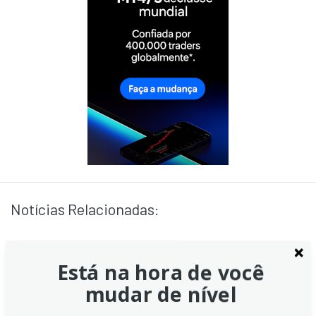
Notícias Relacionadas:
Está na hora de você
Mudança média de empregos
mudar de nível
do ADP em 4 semanas: +4,75 mil