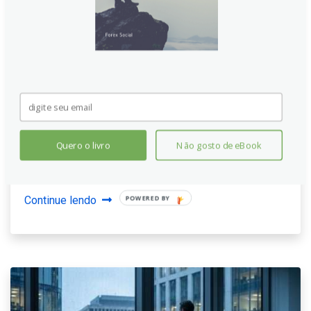
Euro: Falcões do BCE miram
alta de juros em junho – BNY
Isabel Schnabel, do BCE, defende aumento de taxas
em junho devido à pressão inflacionária persistente
causada pelo choque energético no Oriente Médio. A
análise da BNY destaca que a zona do euro já superou
Quero o livro
Não gosto de eBook
cenários adversos anteriores, exigindo resposta
rápida do banco central.
Continue lendo