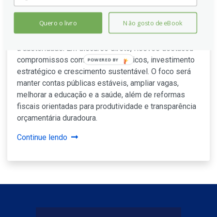
Reeves do Reino Unido: não
haverá retorno à austeridade
Quero o livro
Não gosto de eBook
A nova administração afirmou que não haverá retorno
à austeridade. Em discurso direto, Reeves destacou
compromissos com serviços públicos, investimento
POWERED BY
estratégico e crescimento sustentável. O foco será
manter contas públicas estáveis, ampliar vagas,
melhorar a educação e a saúde, além de reformas
fiscais orientadas para produtividade e transparência
orçamentária duradoura.
Continue lendo