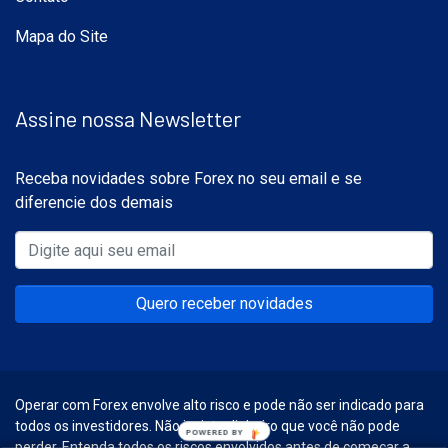
Mapa do Site
Assine nossa Newsletter
Receba novidades sobre Forex no seu email e se
diferencie dos demais
Quero receber novidades
Operar com Forex envolve alto risco e pode não ser indicado para
todos os investidores. Não invista dinheiro que você não pode
POWERED BY
perder. Entenda todos os riscos envolvidos antes de começar a