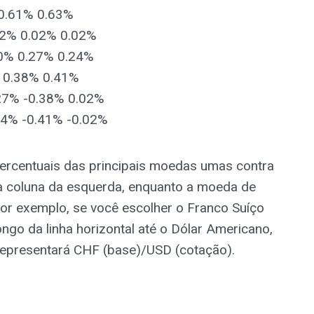
0.61% 0.63%
32% 0.02% 0.02%
10% 0.27% 0.24%
 0.38% 0.41%
27% -0.38% 0.02%
24% -0.41% -0.02%
ercentuais das principais moedas umas contra
a coluna da esquerda, enquanto a moeda de
 Por exemplo, se você escolher o Franco Suíço
ngo da linha horizontal até o Dólar Americano,
 representará CHF (base)/USD (cotação).