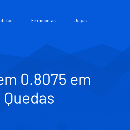
otícias
Ferramentas
Jogos
 em 0.8075 em
 Quedas