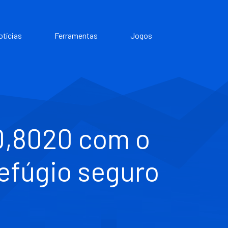
otícias
Ferramentas
Jogos
0,8020 com o
refúgio seguro