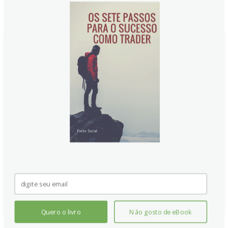
Notícias Relacionadas:
Previsão do USD/CAD: teste de
suporte em 1,3700 próximo às
médias móveis
USD/CAD permanece próximo de 1,3710, com viés
de curto prazo levemente otimista enquanto o preço
fica acima das médias móveis de 9 e 50 dias. O RSI
sinaliza pressão de compra, e um rompimento acima
do canal pode abrir caminho para 1,3928, enquanto o
suporte imediato fica em 1,3700 hoje.
Continue lendo
Quero o livro
Não gosto de eBook