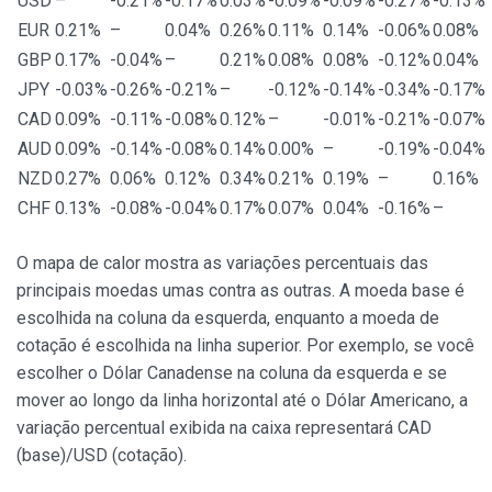
USD
–
-0.21%
-0.17%
0.03%
-0.09%
-0.09%
-0.27%
-0.13%
EUR
0.21%
–
0.04%
0.26%
0.11%
0.14%
-0.06%
0.08%
GBP
0.17%
-0.04%
–
0.21%
0.08%
0.08%
-0.12%
0.04%
JPY
-0.03%
-0.26%
-0.21%
–
-0.12%
-0.14%
-0.34%
-0.17%
CAD
0.09%
-0.11%
-0.08%
0.12%
–
-0.01%
-0.21%
-0.07%
AUD
0.09%
-0.14%
-0.08%
0.14%
0.00%
–
-0.19%
-0.04%
NZD
0.27%
0.06%
0.12%
0.34%
0.21%
0.19%
–
0.16%
CHF
0.13%
-0.08%
-0.04%
0.17%
0.07%
0.04%
-0.16%
–
O mapa de calor mostra as variações percentuais das
principais moedas umas contra as outras. A moeda base é
escolhida na coluna da esquerda, enquanto a moeda de
cotação é escolhida na linha superior. Por exemplo, se você
escolher o Dólar Canadense na coluna da esquerda e se
mover ao longo da linha horizontal até o Dólar Americano, a
variação percentual exibida na caixa representará CAD
(base)/USD (cotação).