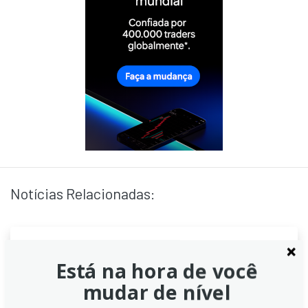
Notícias Relacionadas:
Aumento significativo nas
Está na hora de você
remessas de petróleo russo
mudar de nível
para a Índia em setembro,