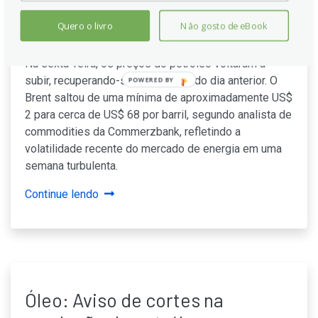
faz preços do petróleo subirem
Quero o livro
Não gosto de eBook
– Commerzbank
Na sexta-feira, os preços do petróleo voltaram a
subir, recuperando-se das perdas do dia anterior. O
POWERED BY
Brent saltou de uma mínima de aproximadamente US$
2 para cerca de US$ 68 por barril, segundo analista de
commodities da Commerzbank, refletindo a
volatilidade recente do mercado de energia em uma
semana turbulenta.
Continue lendo
Óleo: Aviso de cortes na