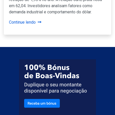
em 62,04. Investidores analisam fatores como
demanda industrial e comportamento do dólar.
Continue lendo