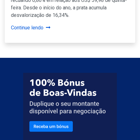
recuando 0,86% em relação aos US$ 59,98 de quinta-
feira. Desde o início do ano, a prata acumula
desvalorização de 16,34%.
Continue lendo