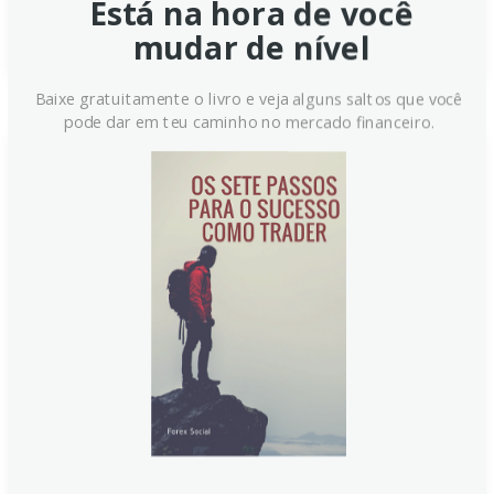
Está na hora de você
Continue lendo
mudar de nível
Baixe gratuitamente o livro e veja alguns saltos que você
pode dar em teu caminho no mercado financeiro.
Preço do Petróleo WTI hoje:
recuo na abertura da sessão
europeia
O preço do WTI recua nesta manhã, abrindo a sessão
europeia mais fraca. O petróleo bruto americano fica
perto de 65 dólares por barril, enquanto o Brent
também cai, sinalizando pressões de oferta e
demanda globais. Dados de estoques, força do dólar
e decisões da OPEP moldam o movimento hoje.
Continue lendo