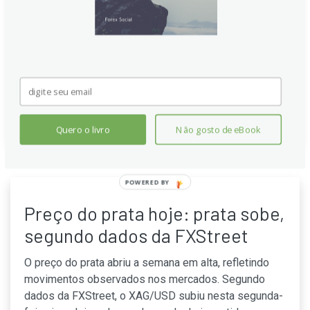
internacionais, com o dólar em alta e menor impulso
de demanda física. Traders observam movimentos
técnicos próximos de suportes-chave, enquanto
investidores aguardam novas pistas sobre inflação,
juros e direção de prazo para o metal precioso.
Continue lendo
Quero o livro
Não gosto de eBook
Preço do prata hoje: prata sobe,
segundo dados da FXStreet
O preço do prata abriu a semana em alta, refletindo
movimentos observados nos mercados. Segundo
dados da FXStreet, o XAG/USD subiu nesta segunda-