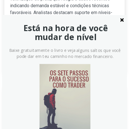
indicando demanda estável e condições técnicas
favoráveis. Analistas destacam suporte em níveis-
chave, com participantes observando possível
Está na hora de você
continuidade da pressão de alta diante de sinais
macroeconômicos e volatilidade do dólar.
mudar de nível
Especialistas ressaltam, ainda, olho atento aos
mercados.
Baixe gratuitamente o livro e veja alguns saltos que você
pode dar em teu caminho no mercado financeiro.
Continue lendo
Preço da prata hoje: a prata cai,
segundo dados do FXStreet
Neste resumo diário, a prata recuou conforme dados
da FXStreet. Analistas apontam pressão de mercados