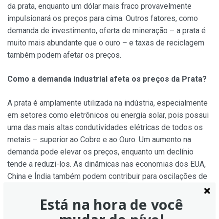
da prata, enquanto um dólar mais fraco provavelmente
impulsionará os preços para cima. Outros fatores, como
demanda de investimento, oferta de mineração – a prata é
muito mais abundante que o ouro – e taxas de reciclagem
também podem afetar os preços.
Como a demanda industrial afeta os preços da Prata?
A prata é amplamente utilizada na indústria, especialmente
em setores como eletrônicos ou energia solar, pois possui
uma das mais altas condutividades elétricas de todos os
metais – superior ao Cobre e ao Ouro. Um aumento na
demanda pode elevar os preços, enquanto um declínio
tende a reduzi-los. As dinâmicas nas economias dos EUA,
China e Índia também podem contribuir para oscilações de
preços: para os EUA e especialmente para a China, seus
Está na hora de você
grandes setores industriais utilizam prata em vários
processos; na Índia, a demanda dos consumidores pelo