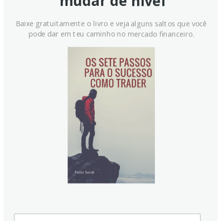
mudar de nível
metal precioso para joias também desempenha um papel
fundamental na definição dos preços.
Baixe gratuitamente o livro e veja alguns saltos que você
pode dar em teu caminho no mercado financeiro.
Como os preços da Prata reagem aos movimentos do
Ouro?
Os preços da prata tendem a seguir os movimentos do
Ouro. Quando os preços do Ouro sobem, a prata
normalmente acompanha, pois seu status como ativos de
porto seguro é semelhante. A relação Ouro/Prata, que
mostra a quantidade de onças de prata necessárias para
igualar o valor de uma onça de ouro, pode ajudar a
determinar a avaliação relativa entre os dois metais. Alguns
investidores podem considerar uma relação alta como um
indicador de que a prata está subvalorizada, ou o ouro está
sobrevalorizado. Pelo contrário, uma relação baixa pode
sugerir que o ouro está subvalorizado em relação à prata.