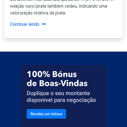
relação ouro/prata também cedeu, indicando uma
valorização relativa da prata.
Continue lendo