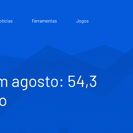
otícias
Ferramentas
Jogos
m agosto: 54,3
o