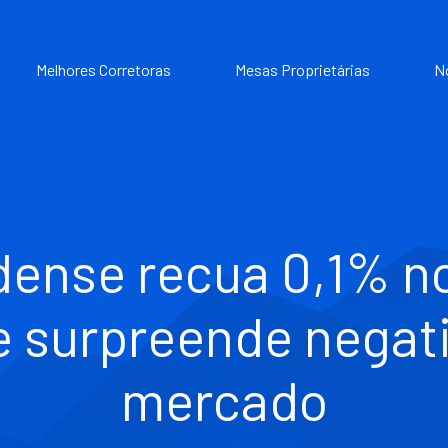
Melhores Corretoras
Mesas Proprietárias
N
dense recua 0,1% no
 e surpreende negat
mercado