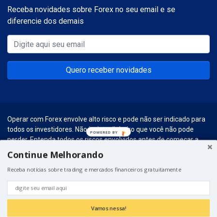
Receba novidades sobre Forex no seu email e se
diferencie dos demais
Quero receber novidades
Operar com Forex envolve alto risco e pode não ser indicado para
todos os investidores. Não invista dinheiro que você não pode
POWERED
perder. Entenda todos os riscos envolvidos antes de começar a
BY
realizar esse tipo de investimentos.
Continue Melhorando
© 2026 – Forex Social. Graças a
Hospedagem para WordPress
do
Receba notícias sobre trading e mercados financeiros gratuitamente
Universo WP.
Vamos nessa!
Envie