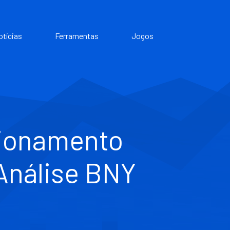
otícias
Ferramentas
Jogos
icionamento
 Análise BNY