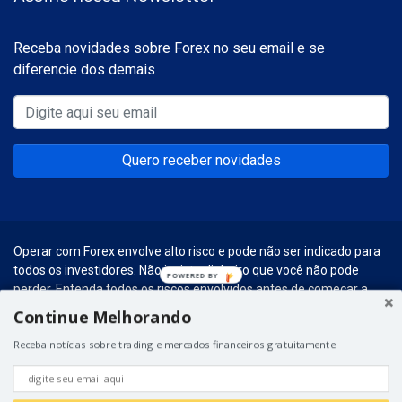
Receba novidades sobre Forex no seu email e se
diferencie dos demais
Quero receber novidades
Operar com Forex envolve alto risco e pode não ser indicado para
todos os investidores. Não invista dinheiro que você não pode
POWERED
perder. Entenda todos os riscos envolvidos antes de começar a
BY
realizar esse tipo de investimentos.
Continue Melhorando
© 2026 – Forex Social. Graças a
Hospedagem para WordPress
do
Receba notícias sobre trading e mercados financeiros gratuitamente
Universo WP.