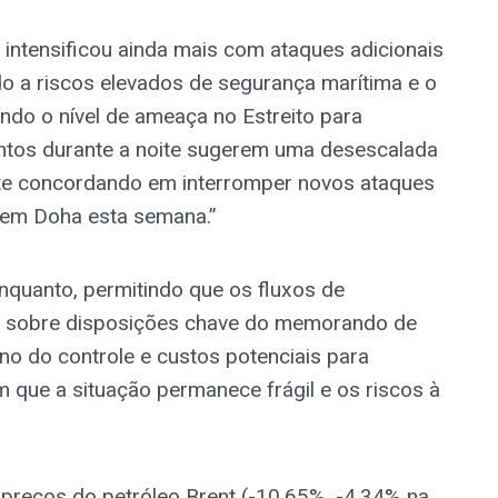
e intensificou ainda mais com ataques adicionais
do a riscos elevados de segurança marítima e o
ando o nível de ameaça no Estreito para
mentos durante a noite sugerem uma desescalada
te concordando em interromper novos ataques
 em Doha esta semana.”
quanto, permitindo que os fluxos de
s sobre disposições chave do memorando de
no do controle e custos potenciais para
m que a situação permanece frágil e os riscos à
preços do petróleo Brent (-10,65%, -4,34% na