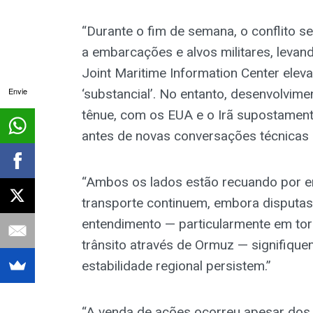
“Durante o fim de semana, o conflito s
a embarcações e alvos militares, levan
Joint Maritime Information Center elev
Envie
‘substancial’. No entanto, desenvolvi
tênue, com os EUA e o Irã supostamen
antes de novas conversações técnicas
“Ambos os lados estão recuando por en
transporte continuem, embora disputa
entendimento — particularmente em tor
trânsito através de Ormuz — signifique
estabilidade regional persistem.”
“A venda de ações ocorreu apesar dos 