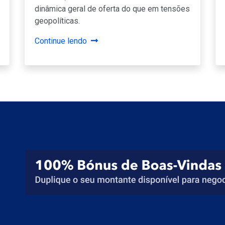
dinâmica geral de oferta do que em tensões
geopolíticas.
Continue lendo