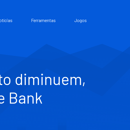
otícias
Ferramentas
Jogos
ito diminuem,
e Bank