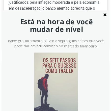
justificados pela inflação moderada e pela economia
em desaceleração, o banco alemão acredita que o
enfraquecimento do dólar americano e o crescimento
Está na hora de você
robusto dos EUA oferecerão suporte à moeda
mexicana.
mudar de nível
Continue lendo
Baixe gratuitamente o livro e veja alguns saltos que você
pode dar em teu caminho no mercado financeiro.