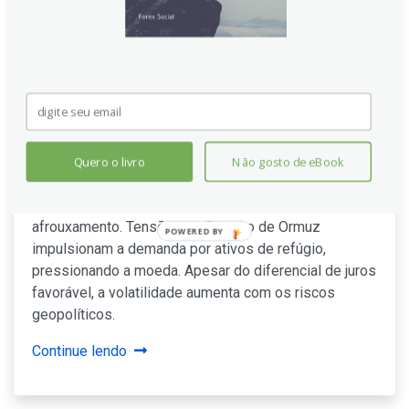
Peso mexicano sob pressão:
Banxico corta juros e tensões
no Estreito de Ormuz elevam
aversão ao risco
Quero o livro
Não gosto de eBook
O Peso mexicano recua 0,13% após o Banxico reduzir
a taxa de juros para 6,50%, encerrando o ciclo de
afrouxamento. Tensões no Estreito de Ormuz
POWERED
impulsionam a demanda por ativos de refúgio,
BY
pressionando a moeda. Apesar do diferencial de juros
favorável, a volatilidade aumenta com os riscos
geopolíticos.
Continue lendo