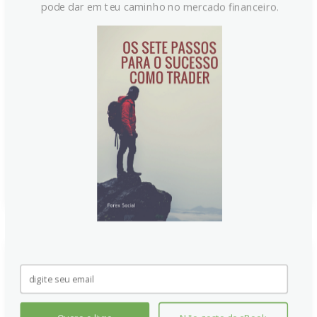
e PIB do Canadá
pode dar em teu caminho no mercado financeiro.
USD/CAD mantém-se estável perto de 1,3750, após
interromper uma sequência de quedas. O mercado
aguarda dados-chave dos EUA e do Canadá, incluindo
o PCE de inflação e o PIB. O dólar luta por direção,
enquanto o Canadá enfrenta desaceleração
econômica e novos sinais de cortes na BoC no curto
prazo.
Continue lendo
Quais são os principais eventos
de hoje?