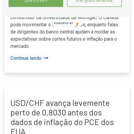
Quero o livro
Não gosto de eBook
Hoje, os mercados continuam atentos a PIB espanhol,
confiança italiana, PCE nos EUA e o humor do
consumidor da Universidade de Michigan. O Canadá
POWERED BY
pode movimentar o cenário de juros, enquanto falas
de dirigentes do banco central ajudam a moldar as
expectativas sobre cortes futuros e inflação para o
mercado.
Continue lendo
USD/CHF avança levemente
perto de 0,8030 antes dos
dados de inflação do PCE dos
EUA