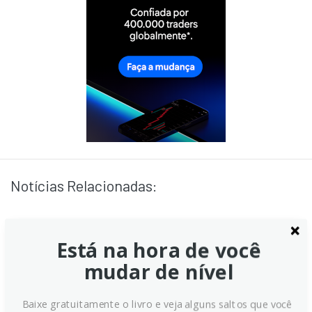
Notícias Relacionadas:
Está na hora de você
USD/CAD permanece estável
mudar de nível
perto de 1,3750 enquanto
traders aguardam PCE dos EUA
Baixe gratuitamente o livro e veja alguns saltos que você