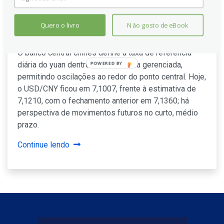
PBOC define a taxa de
referência USD/CNY para hoje
Quero o livro
Não gosto de eBook
em 7,1007 (estimativa de 7,1210)
O banco central chinês define a taxa de referência
diária do yuan dentro de uma banda gerenciada,
POWERED BY
permitindo oscilações ao redor do ponto central. Hoje,
o USD/CNY ficou em 7,1007, frente à estimativa de
7,1210, com o fechamento anterior em 7,1360; há
perspectiva de movimentos futuros no curto, médio
prazo.
Continue lendo