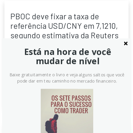
PBOC deve fixar a taxa de
referência USD/CNY em 7,1210,
segundo estimativa da Reuters
O Banco Popular da China define diariamente a taxa
Está na hora de você
de referência do USD/CNY dentro de uma banda, com
mudar de nível
o objetivo de manter a estabilidade cambial. A análise
descreve como funciona o processo, incluindo a
Baixe gratuitamente o livro e veja alguns saltos que você
definição da linha média, a banda de oscilação e
pode dar em teu caminho no mercado financeiro.
eventuais intervenções para ajustar valor de mercado.
Continue lendo