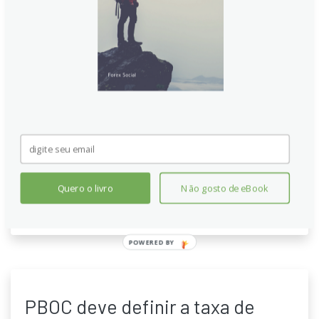
PBOC deve definir a taxa de
referência USD/CNY em 7,0569,
segundo estimativa da Reuters
O Banco Popular da China (PBOC) define a taxa média
diária do yuan. Em um regime cambial administrado, o
yuan oscila dentro de uma banda de até 2% ao redor
do ponto central. O valor de referência orienta as
negociações diárias, podendo acionar intervenções
conforme as condições econômicas do momento.
Quero o livro
Não gosto de eBook
Continue lendo
POWERED BY
PBOC deve definir a taxa de