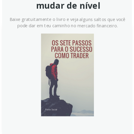
mudar de nível
Notícias Relacionadas:
Baixe gratuitamente o livro e veja alguns saltos que você
pode dar em teu caminho no mercado financeiro.
PBOC fixa a taxa central
USD/CNY em 7,1108 (estimativa
de 7,1559)
O Banco Popular da China fixou o câmbio central
USD/CNY em 7,1108, frente à estimativa de 7,1559,
destacando a gestão cambial. O yuan opera dentro de
uma banda de flutuação de 2% e o banco ampliou
liquidez com Repos de 7 dias, anunciando drenagem
líquida de 236,1 bilhões de yuans.
Continue lendo