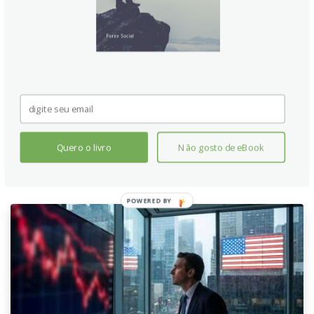
O Banco Popular da China (PBOC) estabeleceu a taxa
de referência para o par USD/CNY em 6.7939 para a
sessão de negociação, um aumento em relação à taxa
anterior de 6.7906. A decisão reflete os movimentos
e a política monetária do banco central chinês em
relação à estabilidade cambial e ao crescimento
econômico.
Continue lendo
Quero o livro
Não gosto de eBook
POWERED
BY