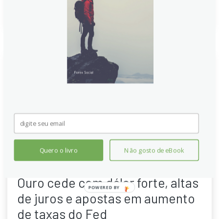
Continue lendo
Quero o livro
Não gosto de eBook
Ouro cede com dólar forte, altas
POWERED
de juros e apostas em aumento
BY
de taxas do Fed