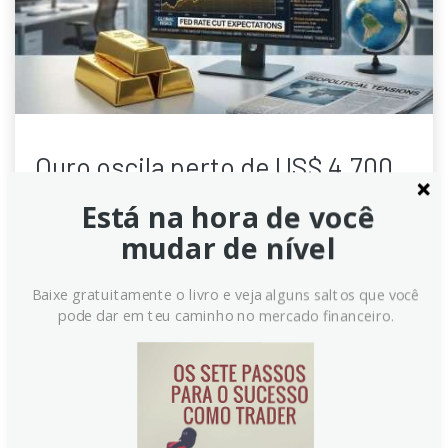
Ouro oscila perto de US$ 4.700
com perspectiva de juros altos
Está na hora de você
por mais tempo limitando alta
mudar de nível
O ouro negocia com cautela perto de US$ 4.700,
pressionado pelo dólar forte e pela expectativa de
Baixe gratuitamente o livro e veja alguns saltos que você
pode dar em teu caminho no mercado financeiro.
que a Fed mantenha juros altos por mais tempo.
Dados de inflação acima do esperado reduzem
apostas em cortes de juros, enquanto tensões
geopolíticas e tarifas de importação na Índia afetam o
mercado.