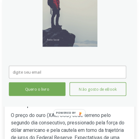
Ouro engasga na recuperação
Quero o livro
Não gosto de eBook
com incertezas do Fed freando
compradores
POWERED
O preço do ouro (XAU/USD) cede terreno pelo
BY
segundo dia consecutivo, pressionado pela força do
dólar americano e pela cautela em torno da trajetória
de juros do Federal Reserve. Expectativas de uma