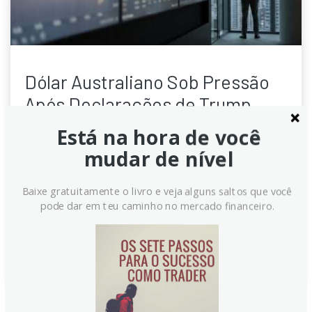
Dólar Australiano Sob Pressão
Após Declarações de Trump
Está na hora de você
O Dólar Australiano (AUD) enfrenta pressão,
negociando perto de 0.6920. Declarações do
mudar de nível
presidente Trump sobre o Irã e a Espanha aumentam
a aversão ao risco, impactando moedas sensíveis ao
Baixe gratuitamente o livro e veja alguns saltos que você
crescimento. Dados de PMI da China e a ata do
pode dar em teu caminho no mercado financeiro.
FOMC são os próximos focos.
Continue lendo