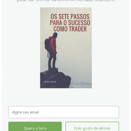
comentários hawkish do membro do Fed, Christopher
Waller, e dados de serviços resilientes nos EUA.
Waller reiterou o compromisso do Fed com a meta de
inflação de 2%, indicando que os riscos da política
monetária mudaram, com o mercado de trabalho
estabilizado e a inflação em alta.
Continue lendo
Quero o livro
Não gosto de eBook