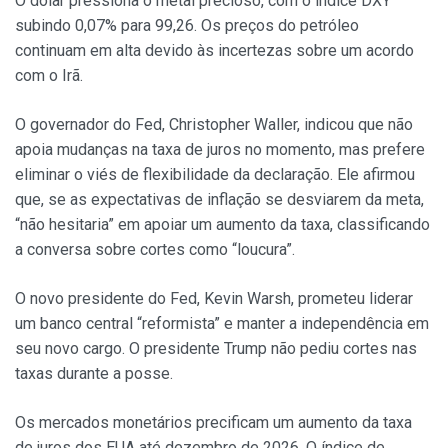
O dólar pressiona o metal precioso, com o índice DXY
subindo 0,07% para 99,26. Os preços do petróleo
continuam em alta devido às incertezas sobre um acordo
com o Irã.
O governador do Fed, Christopher Waller, indicou que não
apoia mudanças na taxa de juros no momento, mas prefere
eliminar o viés de flexibilidade da declaração. Ele afirmou
que, se as expectativas de inflação se desviarem da meta,
“não hesitaria” em apoiar um aumento da taxa, classificando
a conversa sobre cortes como “loucura”.
O novo presidente do Fed, Kevin Warsh, prometeu liderar
um banco central “reformista” e manter a independência em
seu novo cargo. O presidente Trump não pediu cortes nas
taxas durante a posse.
Os mercados monetários precificam um aumento da taxa
de juros dos EUA até dezembro de 2026. O índice de