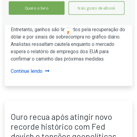
dólar
Quero o livro
Não gosto de eBook
O ouro atingiu novo recorde, apoiado por expectativas
de cortes de juros no Fed e incertezas comerciais.
Entretanto, ganhos são limitados pela recuperação do
dólar e por sinais de sobrecompra no gráfico diário.
Analistas ressaltam cautela enquanto o mercado
espera o relatório de empregos dos EUA para
confirmar o caminho das próximas medidas.
Continue lendo
Ouro recua após atingir novo
recorde histórico com Fed
dovish e tensões geopolíticas