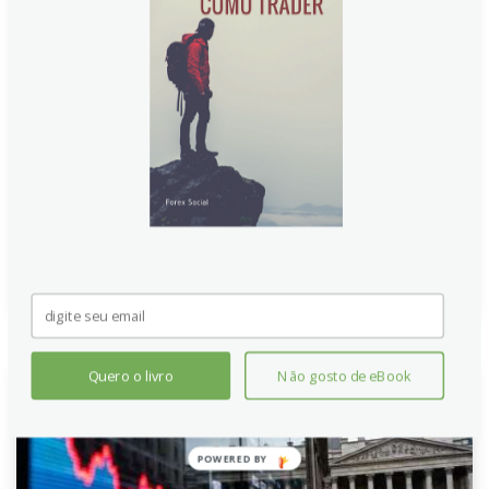
apesar de dados positivos de
Vendas no Varejo Alemão
O Euro (EUR) perde força frente ao Dólar Americano
(USD), recuando para 1.1385 e aproximando-se das
mínimas anuais. A moeda europeia não reage
positivamente ao aumento inesperado nas Vendas no
Varejo da Alemanha em maio. Investidores aguardam
dados cruciais de emprego nos EUA.
Continue lendo
Quero o livro
Não gosto de eBook
POWERED BY