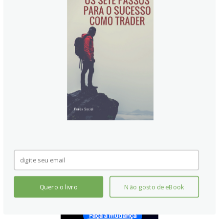
impulsionar a atividade econômica. O QE geralmente resulta
em um Dólar Neozelandês (NZD) mais fraco. O QE é um
último recurso quando simplesmente reduzir as taxas de
juros não é suficiente para atingir os objetivos do banco
central. O RBNZ o utilizou durante a pandemia de Covid-19.
Quero o livro
Não gosto de eBook