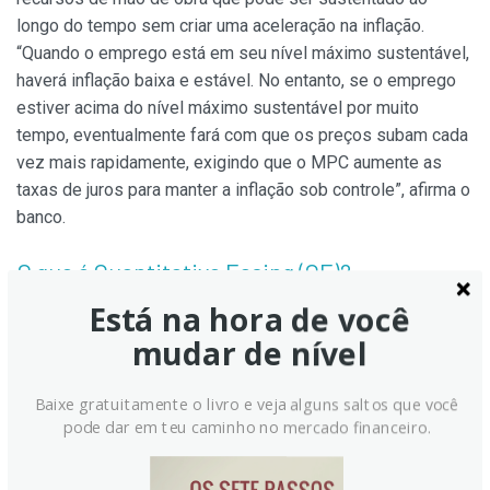
longo do tempo sem criar uma aceleração na inflação.
“Quando o emprego está em seu nível máximo sustentável,
haverá inflação baixa e estável. No entanto, se o emprego
estiver acima do nível máximo sustentável por muito
tempo, eventualmente fará com que os preços subam cada
vez mais rapidamente, exigindo que o MPC aumente as
taxas de juros para manter a inflação sob controle”, afirma o
banco.
O que é Quantitative Easing (QE)?
Está na hora de você
Em situações extremas, o Reserve Bank of New Zealand
mudar de nível
(RBNZ) pode implementar uma ferramenta de política
monetária chamada Quantitative Easing. QE é o processo
Baixe gratuitamente o livro e veja alguns saltos que você
pelo qual o RBNZ imprime moeda local e a usa para
pode dar em teu caminho no mercado financeiro.
comprar ativos – geralmente títulos do governo ou
corporativos – de bancos e outras instituições financeiras
com o objetivo de aumentar a oferta monetária doméstica e