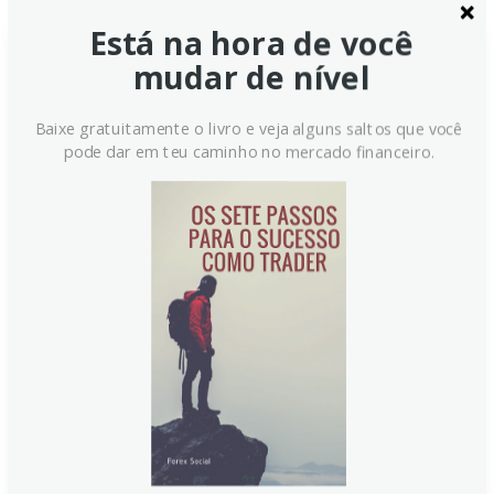
Está na hora de você
mudar de nível
Negociador Comercial da China:
Intercâmbios francos,
Baixe gratuitamente o livro e veja alguns saltos que você
pragmáticos e construtivos com
pode dar em teu caminho no mercado financeiro.
o Canadá
Em uma rodada de conversas francas, Li Chenggang
destacou que China e Canadá avançaram com um
diálogo pragmático para fortalecer suas relações
econômicas. As discussões, co-presididas em
Ottawa, enfatizaram caminhos concretos para ampliar
comércio e investimentos, com compromisso de
manter o contato e resolver diferenças por meio de
ações construtivas.
Continue lendo