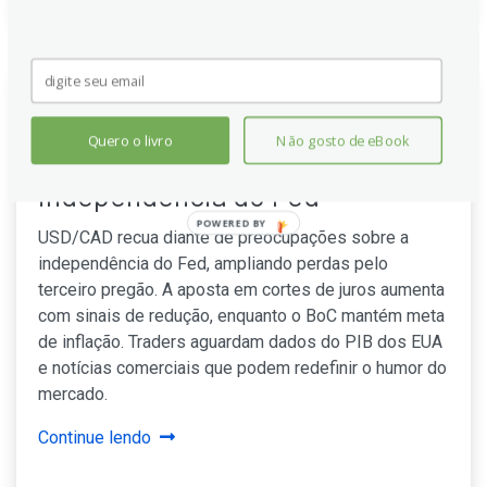
USD/CAD cai para 1,3750 com
Quero o livro
Não gosto de eBook
preocupações sobre a
independência do Fed
POWERED BY
USD/CAD recua diante de preocupações sobre a
independência do Fed, ampliando perdas pelo
terceiro pregão. A aposta em cortes de juros aumenta
com sinais de redução, enquanto o BoC mantém meta
de inflação. Traders aguardam dados do PIB dos EUA
e notícias comerciais que podem redefinir o humor do
mercado.
Continue lendo