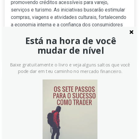
promovendo créditos acessíveis para varejo,
serviços e turismo. As iniciativas buscarão estimular
compras, viagens e atividades culturais, fortalecendo
a economia interna e a confiança dos consumidores
em breve também.
Está na hora de você
Continue lendo
mudar de nível
Baixe gratuitamente o livro e veja alguns saltos que você
pode dar em teu caminho no mercado financeiro.
Ministério do Comércio da China
rejeita planos de ampliar
esforços para impulsionar o
consumo
O governo chinês afirma que continuará ampliando