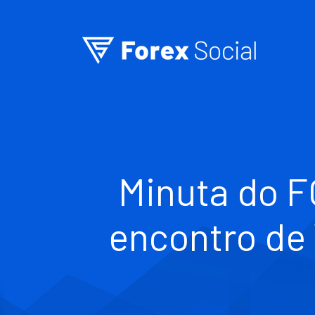
Ir para o conteúdo
Minuta do F
encontro de