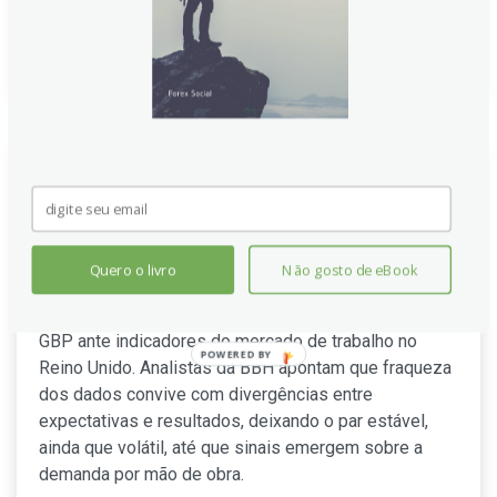
Continue lendo
GBP: Misto em meio a mercado
de trabalho fraco no Reino
Unido – BBH
Quero o livro
Não gosto de eBook
Mercado de câmbio observa ganhos limitados do
GBP ante indicadores do mercado de trabalho no
POWERED
Reino Unido. Analistas da BBH apontam que fraqueza
BY
dos dados convive com divergências entre
expectativas e resultados, deixando o par estável,
ainda que volátil, até que sinais emergem sobre a
demanda por mão de obra.