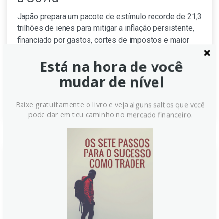
Japão prepara um pacote de estímulo recorde de 21,3
trilhões de ienes para mitigar a inflação persistente,
financiado por gastos, cortes de impostos e maior
emissão de títulos. O plano prevê alívio ao custo de
Está na hora de você
vida, apoio às famílias, investimentos em IA, chips e
indústria naval, com aprovação esperada breve.
mudar de nível
Continue lendo
Baixe gratuitamente o livro e veja alguns saltos que você
pode dar em teu caminho no mercado financeiro.
PIB do Japão no 2º trimestre
cresce 0,5% q/q (preliminar:
+0,3%)
Dados revisados do Japão indicam que o PIB no 2º