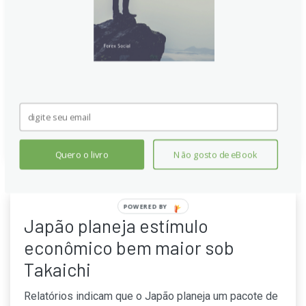
trimestre de 2025 cresceu 0,5% trimestralmente,
superando a leitura preliminar de 0,3%. O consumo
privado aumentou, o investimento ficou estável e a
demanda externa impulsionou o crescimento, com
sinais mistos na poupança e na atividade empresarial
e futuras perspectivas econômicas.
Continue lendo
Quero o livro
Não gosto de eBook
POWERED BY
Japão planeja estímulo
econômico bem maior sob
Takaichi
Relatórios indicam que o Japão planeja um pacote de