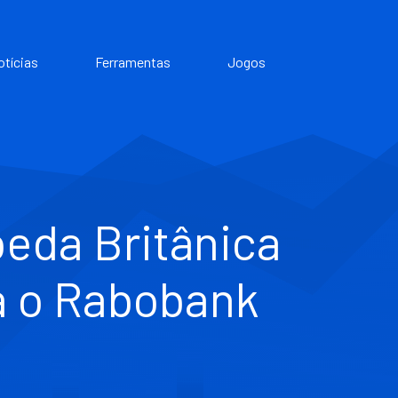
otícias
Ferramentas
Jogos
oeda Britânica
ta o Rabobank