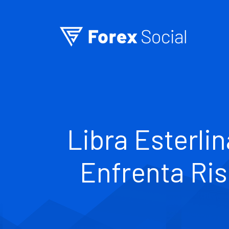
Ir para o conteúdo
Libra Esterli
Enfrenta Ris