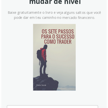
mudar de nível
Baixe gratuitamente o livro e veja alguns saltos que você
pode dar em teu caminho no mercado financeiro.
Libra Esterlina em Baixa:
Renúncia de Keir Starmer Joga
Incerteza Política no Reino
Unido
A Libra Esterlina (GBP) enfraquece abaixo de 1.3250
frente ao Dólar Americano (USD) em meio a
turbulências políticas no Reino Unido. A renúncia do
Primeiro-Ministro Keir Starmer intensifica a
instabilidade, enquanto o mercado aguarda dados
econômicos cruciais e a postura do Federal Reserve
sobre juros.
Continue lendo