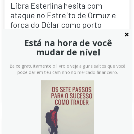
Libra Esterlina hesita com
ataque no Estreito de Ormuz e
força do Dólar como porto
seguro
Está na hora de você
A Libra Esterlina (GBP) mostra cautela diante de
mudar de nível
riscos geopolíticos no Estreito de Ormuz e
instabilidade política interna. Enquanto isso, o Dólar
Baixe gratuitamente o livro e veja alguns saltos que você
Americano (USD) ganha força como ativo de refúgio,
pode dar em teu caminho no mercado financeiro.
limitando a recuperação do par GBP/USD.
Continue lendo