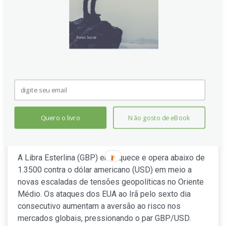
Libra Esterlina Cede Terreno
Quero o livro
Não gosto de eBook
Abaixo de 1.3500 com Novos
Ataques dos EUA ao Irã
A Libra Esterlina (GBP) enfraquece e opera abaixo de
1.3500 contra o dólar americano (USD) em meio a
novas escaladas de tensões geopolíticas no Oriente
Médio. Os ataques dos EUA ao Irã pelo sexto dia
consecutivo aumentam a aversão ao risco nos
mercados globais, pressionando o par GBP/USD.