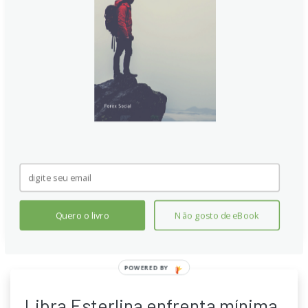
Libra Esterlina continua forte
apesar de apostas em cortes do
BoE
Apesar das apostas em cortes do BoE, a libra
esterlina tem mostrado resistência relevante, com o
mercado priorizando dados econômicos sólidos e a
percepção de uma trajetória de aperto mais lenta nos
EUA. O ambiente permanece volátil, mas o cenário de
câmbio favorece a libra diante de incertezas globais
atuais.
Continue lendo
Quero o livro
Não gosto de eBook
POWERED BY
Libra Esterlina enfrenta mínima