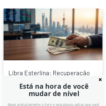
Libra Esterlina: Recuperação
mira 1.36 contra o Dólar
Está na hora de você
Americano, aponta Scotiabank
mudar de nível
Estrategistas do Scotiabank indicam que a Libra
Esterlina (GBP) mostra suporte devido à precificação
Baixe gratuitamente o livro e veja alguns saltos que você