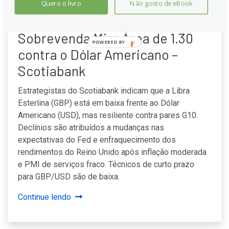
Quero o livro
Não gosto de eBook
Libra Esterlina: Queda de
Sobrevenda Mira Área de 1.30
POWERED
contra o Dólar Americano –
BY
Scotiabank
Estrategistas do Scotiabank indicam que a Libra
Esterlina (GBP) está em baixa frente ao Dólar
Americano (USD), mas resiliente contra pares G10.
Declínios são atribuídos a mudanças nas
expectativas do Fed e enfraquecimento dos
rendimentos do Reino Unido após inflação moderada
e PMI de serviços fraco. Técnicos de curto prazo
para GBP/USD são de baixa.
Continue lendo