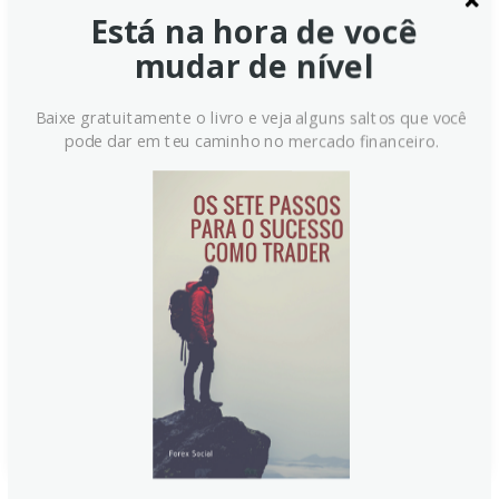
Está na hora de você
mudar de nível
Libra Esterlina Sobe Acima de
Baixe gratuitamente o livro e veja alguns saltos que você
1.3200 Após Renúncia do
pode dar em teu caminho no mercado financeiro.
Primeiro-Ministro Keir Starmer
A Libra Esterlina (GBP) avançou ligeiramente acima de
1.3200 contra o Dólar Americano (USD) nesta
segunda-feira. A renúncia do Primeiro-Ministro Keir
Starmer, amplamente esperada após resultados
eleitorais desfavoráveis, impulsionou a moeda. Andy
Burnham desponta como principal candidato à
sucessão.
Continue lendo