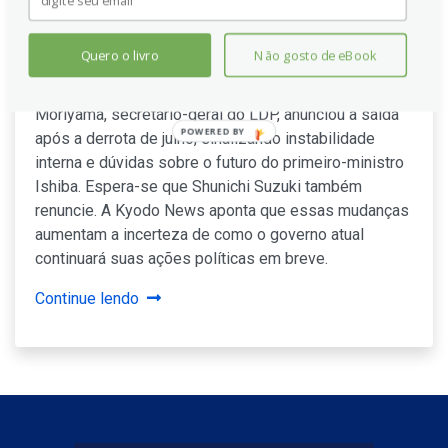
japoneses vão renunciar após
derrota do LDP na eleição da
Quero o livro
Não gosto de eBook
Câmara Alta
Moriyama, secretário-geral do LDP, anunciou a saída
POWERED BY
após a derrota de julho, sinalizando instabilidade
interna e dúvidas sobre o futuro do primeiro-ministro
Ishiba. Espera-se que Shunichi Suzuki também
renuncie. A Kyodo News aponta que essas mudanças
aumentam a incerteza de como o governo atual
continuará suas ações políticas em breve.
Continue lendo