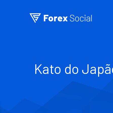
Ir para o conteúdo
Kato do Japã