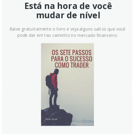
O Secretário-Chefe do Gabinete do Japão, Minoru
Está na hora de você
Kihara, declarou que o governo está preparado para
mudar de nível
responder "apropriadamente" a quaisquer
movimentos cambiais, especialmente em relação à
Baixe gratuitamente o livro e veja alguns saltos que você
recente desvalorização do iene. A declaração surge
pode dar em teu caminho no mercado financeiro.
em meio a crescentes preocupações com a
volatilidade da moeda japonesa no mercado
internacional.
Continue lendo