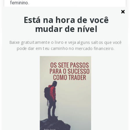
feminino.
Continue lendo
Está na hora de você
mudar de nível
Baixe gratuitamente o livro e veja alguns saltos que você
pode dar em teu caminho no mercado financeiro.
Vendas no varejo do Reino
Unido caem 1,1% em outubro,
contra expectativa de
estabilidade de 0,0%
Vendas no varejo do Reino Unido caíram 1,1% em
outubro, surpreendendo as expectativas. Lojas de
supermercados, vestuário e varejo por catálogo
apresentaram retração, enquanto setembro mostrava
sinais opostos. O volume de compras ficou abaixo do