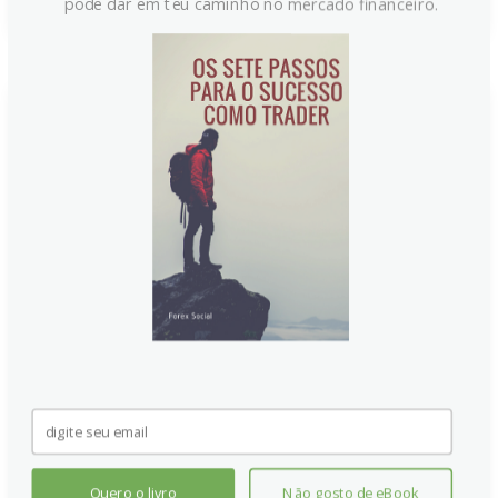
pode dar em teu caminho no mercado financeiro.
Mísseis atingem navio de guerra
dos EUA perto da Ilha Jask –
Agência Fars
Quero o livro
Não gosto de eBook
A Agência Fars, do Irã, informou que dois mísseis