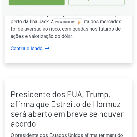
atingiram um navio de guerra dos EUA que ignorou
avisos e tentava passar pelo Estreito de Hormuz,
perto da Ilha Jask. A reação imediata dos mercados
POWERED BY
foi de aversão ao risco, com quedas nos futuros de
ações e valorização do dólar.
Continue lendo
Presidente dos EUA, Trump,
afirma que Estreito de Hormuz
será aberto em breve se houver
acordo
O presidente dos Estados Unidos afirma ter mantido