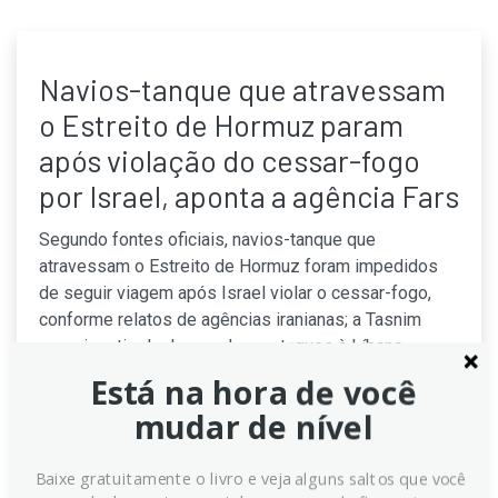
Navios-tanque que atravessam
o Estreito de Hormuz param
após violação do cessar-fogo
por Israel, aponta a agência Fars
Segundo fontes oficiais, navios-tanque que
atravessam o Estreito de Hormuz foram impedidos
de seguir viagem após Israel violar o cessar-fogo,
conforme relatos de agências iranianas; a Tasnim
sugeriu retirada do acordo se ataques à Líbano
continuarem, enquanto o mercado avaliava impactos,
Está na hora de você
com o dólar recuando marginalmente no cenário
mudar de nível
geopolítico atual.
Continue lendo
Baixe gratuitamente o livro e veja alguns saltos que você